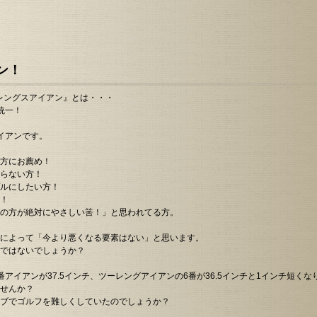
曜日は祝日ですが休ませて頂きます。
STRAIGHT FLUSH WEDGE」を追加しました。
ITOBORI STRAIGHT FLUSH IRON」を追加しました。
ン！
「Waoww Bang UT」を追加しました。
LAB GOLF OZ1i HS」を追加しました。
ーレングスアイアン』とは・・・
統一！
AXIS GOLF Z6 TOUR WEDGE(燻し銅メッキ)」を追加しました。
！
休みは11日の月曜日と14日の第2木曜日です。
イアンです。
に「エミリッドバハマCV8-ACE」を追加しました。
方にお薦め！
Modart CBF IRON」を追加しました。
らない方！
ルにしたい方！
ITOBORI V4 wedge」を追加しました。
！
の方が絶対にやさしい筈！」と思われてる方。
「ITOBORIドライバー2025」を追加しました。
AXIS GOLF Z4CBI」を追加しました。
によって「今より悪くなる要素はない」と思います。
ではないでしょうか？
art WEDGEを追加しました。
案内。5月5日(月)の定休日と翌6日(火)を連休させて頂きます。
アイアンが37.5インチ、ツーレングアイアンの6番が36.5インチと1インチ短く
せんか？
ャンバティストCB10CBI」を追加しました。
ブでゴルフを難しくしていたのでしょうか？
 GOLFのOZ1iを追加しました。