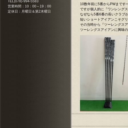
TEL(078)-994-5583
10数年前に5番からPWまで
2025.01.12
取扱商品に「フ
営業時間：10：00～19：00
ですが個人的に『ワンレングス
定休日：月曜日＆第2木曜日
2024.12.20
年末年始の休業：
なぜなら5番6番の長いクラブ
短いショートアイアンこそグリ
2024.12.11
取扱商品に「フ
その当時から『ツーレングスア
ツーレングスアイアンに興味の
2024.11.22
取扱商品にジャス
2024.08.10
お盆期間は8月1
2024.07.10
取扱商品にグラ
2024.04.25
GWは5月6日
2024.04.24
取扱商品にKO
2024.04.18
取扱商品にエミ
2024.03.03
勝手ながら3月
2024.02.29
取扱商品にITO
2024.01.27
取扱商品にITO
2024.01.27
取扱商品にITOB
2024.01.26
取扱商品にLAB
2024.01.10
2024年より
2023.12.28
年末年始休業のお