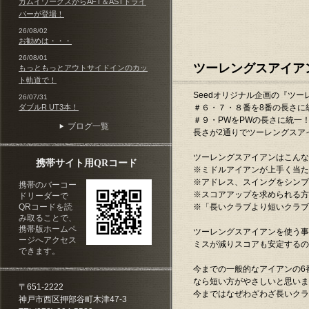
カムイワークスからAFT＆ASTドライ
バーが登場！
2025.11.20
11月24日月
26/08/02
2025.11.20
お取り扱い商品に「
お勧めは・・・
2025.11.20
お取り扱い商品に「
26/08/01
ツーレングスアイア
もっともっとアウトサイドインのカッ
2025.11.19
お取り扱い商品に
ト軌道で！
2025.09.05
お取り扱い商品に「
Seedオリジナル企画の『ツ
26/07/31
ダブルR UT3本！
＃６・７・８番を8番の長さに
2025.08.10
お取り扱い商品に「
＃９・PWをPWの長さに統一
ブログ一覧
2025.08.09
お盆期間中のお
長さが2通りでツーレングスア
2025.08.03
お取り扱い商品
ツーレングスアイアンはこんな
携帯サイト用QRコード
2025.06.17
お取り扱い商品に「
※ミドルアイアンが上手く当た
※アドレス、スイングをシンプ
携帯のバーコー
2025.06.04
お取り扱い商品に「
※スコアアップを求められる方
ドリーダーで
※「長いクラブより短いクラブ
QRコードを読
2025.06.04
お取り扱い商品に
み取ることで、
2025.05.22
お取り扱い商品に「
携帯版ホームペ
ツーレングスアイアンを使う事
ージへアクセス
ミスが減りスコアも安定するの
2025.05.18
取扱商品にMod
できます。
2025.04.30
GW期間中の休業
今までの一般的なアイアンの6番
なら短い方がやさしいと思いま
2025.03.22
取扱商品に「ジ
〒651‐2222
今まではなぜわざわざ長いクラ
神戸市西区押部谷町木津47‐3
2025.02.05
取扱商品にLAB