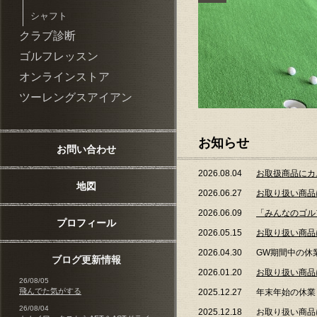
シャフト
クラブ診断
ゴルフレッスン
オンラインストア
ツーレングスアイアン
お知らせ
お問い合わせ
2026.08.04
お取扱商品にカ
地図
2026.06.27
お取り扱い商品
2026.06.09
「みんなのゴル
プロフィール
2026.05.15
お取り扱い商品に
2026.04.30
GW期間中の休
ブログ更新情報
2026.01.20
お取り扱い商品に
26/08/05
飛んでた気がする
2025.12.27
年末年始の休業：
26/08/04
2025.12.18
お取り扱い商品に「