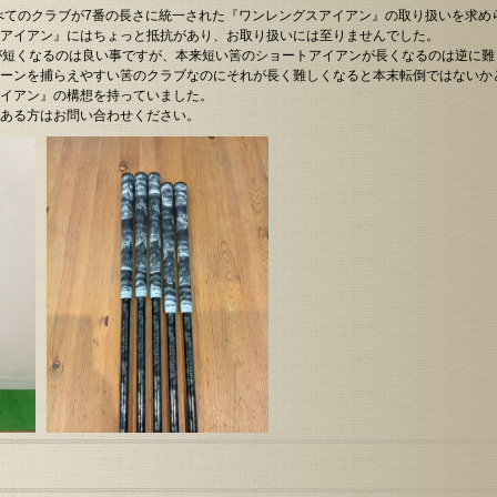
すべてのクラブが7番の長さに統一された『ワンレングスアイアン』の取り扱いを求め
ューチャーフォース」ウエッジを追加しました。
アイアン』にはちょっと抵抗があり、お取り扱いには至りませんでした。
R6年12月30日からR7年1月3日まで休業いたします。
が短くなるのは良い事ですが、本来短い筈のショートアイアンが長くなるのは逆に
ーンを捕らえやすい筈のクラブなのにそれが長く難しくなると本末転倒ではないか
ューチャーフォース」アイアンを追加しました。
イアン』の構想を持っていました。
ある方はお問い合わせください。
ティック・ダブルＲ460MAX-DとWaoww BANGを追加しました。
2日(月)と14日(水)を休ませて頂きます。
インドワークス・イクノイックスを追加しました。
の月曜日を休ませて頂きます。
DOを追加しました。
リッドバハマCV9を追加しました。
20日（水）は祝日ですが臨時休業させて頂きます。
BORI(一刀彫)ドライバーを追加しました
BORI(一刀彫)WEDGEを追加しました。
ORI(一刀彫) IRONを追加しました。
 GOLFのDF.3パターを追加しました。
毎週月曜日の定休日に加え第2木曜日も定休日とさせて頂きます。
知らせ 2023年12月31日(土)から2024年1月3日(水)まで休業 2024年1