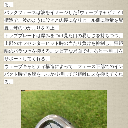
る。
バックフェースは波をイメージした｢ウェーブキャビティ｣
構造で、波のように段々と肉厚になりヒール側に重量を配
置し球のつかまりを向上。
トップブレードは厚みをつけ見た目の易しさを持ちつつ、
上部のオフセンターヒット時の当たり負けを抑制し、飛距
離のバラつきを抑える。シビアな局面でも｢あと一押し｣を
サポートしてくれる。
ウェーブキャビティ構造によって、フェース下部でのイン
パクト時でも球をしっかり押して飛距離ロスを抑えてくれ
る。