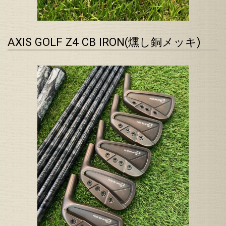
AXIS GOLF Z4 CB IRON(燻し銅メッキ)