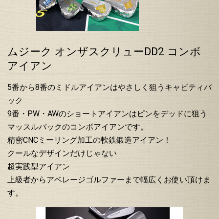
ムジーク オンザスクリューDD2 コンボ
アイアン
5番から8番のミドルアイアンはやさしく狙うキャビティバ
ック
9番・PW・AWのショートアイアンはピンをデッドに狙う
マッスルバックのコンボアイアンです。
精密CNCミーリング加工の軟鉄鍛造アイアン！
クールなデザインだけじゃない
超実践型アイアン
上級者からアベレージゴルファーまで幅広くお使い頂けま
す。