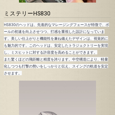
ミステリーHS830
HS830のヘッドは、先進的なマレージングフェースが特徴で、ボ
ールの初速を向上させつつ、打感を重視した設計になっていま
す。美しい仕上がりと機能性を兼ね備えたデザインは、視覚的に
も魅力的です。このヘッドは、安定したトラジェクトリーを実現
し、ミスヒットに対する許容度を高めることができます。
また驚くほどの飛距離と精度を誇ります。中空構造により、軽量
化しつつも打撃の勢いをしっかりと伝え、スイングの軌道を安定
させます。