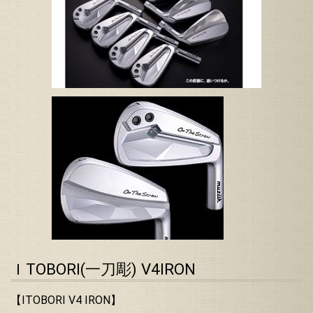
ＩTOBORI(一刀彫) V4IRON
【ITOBORI V4 IRON】